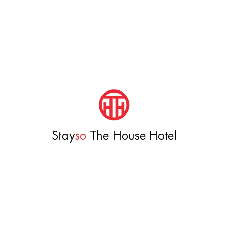
Stay
so
The House Hotel